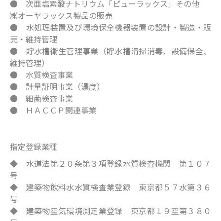
● 次亜塩素酸ナトリウム「ピューラックス」その他
㈱オーヤラックス製品の販売
● 水処理装置及び環境保全機器装置の設計・製造・販
売・維持管理
● 貯水槽衛生管理事業（貯水槽清掃消毒、設備保全、
維持管理）
● 水質検査事業
● 計量証明事業（濃度）
● 細菌検査事業
● ＨＡＣＣＰ関連事業
指定登録業種
◆ 水道法第２０条第３項登録水質検査機関 第１０７
号
◆ 建築物飲料水水質検査業登録 東京都５７水第３６
号
◆ 建築物空気環境測定業登録 東京都１９空第３８０